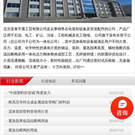
北京亚泰宇通工贸有限公司是从事销售石化装卸设备及管道配件的公司，产品广
泛用于石油、化工、矿山、冶金、工程机械及化工领域。 公司旗下设有全资子公
司（总公司与子公司为一体化公司），其中流体装卸设备能满足用户不同介质、
压力、温度、化学特性的液体介质的储运、装卸。紧急脱离装置、螺栓致断式低
温拉断阀采用一体化法兰阀体整体成型工艺，无焊接焊缝；内部通径优化设计，
介质流通顺畅、流体阻力小，密封性能稳定，出厂均通过密封试压检验，无渗漏
现象。 目前公司主要产品有： ※万向装卸...
详细>>
行业新闻
行业知识
常见问题
·
“中国塑料软管城”再度发力
2016/7/23
·
耐高压等特点成金属波纹管阀门材料趋
2016/7/23
·
流体装卸臂鹤管使用介质
2016/7/23
·
紧急脱离低温拉断阀用途
2016/7/23
·
紧急拉断阀的用途
2016/7/23