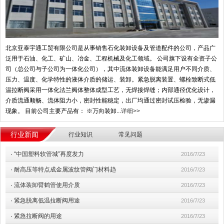
北京亚泰宇通工贸有限公司是从事销售石化装卸设备及管道配件的公司，产品广
泛用于石油、化工、矿山、冶金、工程机械及化工领域。 公司旗下设有全资子公
司（总公司与子公司为一体化公司），其中流体装卸设备能满足用户不同介质、
压力、温度、化学特性的液体介质的储运、装卸。紧急脱离装置、螺栓致断式低
温拉断阀采用一体化法兰阀体整体成型工艺，无焊接焊缝；内部通径优化设计，
介质流通顺畅、流体阻力小，密封性能稳定，出厂均通过密封试压检验，无渗漏
现象。 目前公司主要产品有： ※万向装卸...
详细>>
行业新闻
行业知识
常见问题
·
“中国塑料软管城”再度发力
2016/7/23
·
耐高压等特点成金属波纹管阀门材料趋
2016/7/23
·
流体装卸臂鹤管使用介质
2016/7/23
·
紧急脱离低温拉断阀用途
2016/7/23
·
紧急拉断阀的用途
2016/7/23