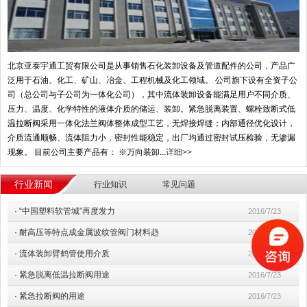
北京亚泰宇通工贸有限公司是从事销售石化装卸设备及管道配件的公司，产品广
泛用于石油、化工、矿山、冶金、工程机械及化工领域。 公司旗下设有全资子公
司（总公司与子公司为一体化公司），其中流体装卸设备能满足用户不同介质、
压力、温度、化学特性的液体介质的储运、装卸。紧急脱离装置、螺栓致断式低
温拉断阀采用一体化法兰阀体整体成型工艺，无焊接焊缝；内部通径优化设计，
介质流通顺畅、流体阻力小，密封性能稳定，出厂均通过密封试压检验，无渗漏
现象。 目前公司主要产品有： ※万向装卸...
详细>>
行业新闻
行业知识
常见问题
·
“中国塑料软管城”再度发力
2016/7/23
·
耐高压等特点成金属波纹管阀门材料趋
2016/7/23
·
流体装卸臂鹤管使用介质
2016/7/23
·
紧急脱离低温拉断阀用途
2016/7/23
·
紧急拉断阀的用途
2016/7/23